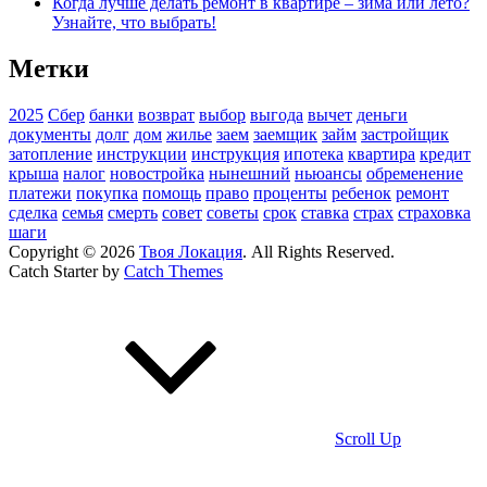
Когда лучше делать ремонт в квартире – зима или лето?
Узнайте, что выбрать!
Метки
2025
Сбер
банки
возврат
выбор
выгода
вычет
деньги
документы
долг
дом
жилье
заем
заемщик
займ
застройщик
затопление
инструкции
инструкция
ипотека
квартира
кредит
крыша
налог
новостройка
нынешний
ньюансы
обременение
платежи
покупка
помощь
право
проценты
ребенок
ремонт
сделка
семья
смерть
совет
советы
срок
ставка
страх
страховка
шаги
Copyright © 2026
Твоя Локация
. All Rights Reserved.
Catch Starter by
Catch Themes
Scroll Up