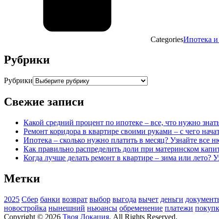
Categories
Ипотека и
Рубрики
Рубрики
Свежие записи
Какой средний процент по ипотеке – все, что нужно знат
Ремонт коридора в квартире своими руками – с чего нача
Ипотека – сколько нужно платить в месяц? Узнайте все 
Как правильно распределить доли при материнском капи
Когда лучше делать ремонт в квартире – зима или лето? У
Метки
2025
Сбер
банки
возврат
выбор
выгода
вычет
деньги
документ
новостройка
нынешний
ньюансы
обременение
платежи
покупк
Copyright © 2026
Твоя Локация
. All Rights Reserved.