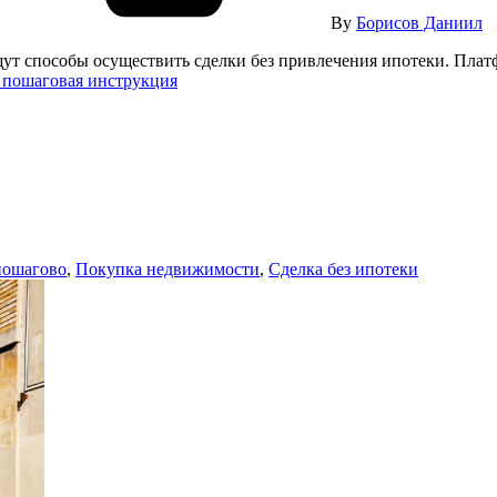
By
Борисов Даниил
ут способы осуществить сделки без привлечения ипотеки. Пла
– пошаговая инструкция
пошагово
,
Покупка недвижимости
,
Сделка без ипотеки