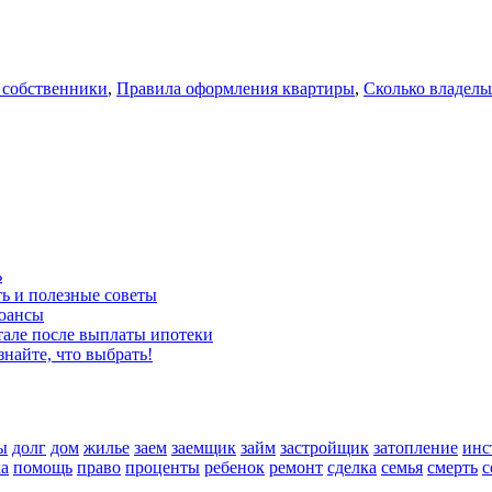
 собственники
,
Правила оформления квартиры
,
Сколько владель
ь
ть и полезные советы
нюансы
тале после выплаты ипотеки
знайте, что выбрать!
ы
долг
дом
жилье
заем
заемщик
займ
застройщик
затопление
инс
а
помощь
право
проценты
ребенок
ремонт
сделка
семья
смерть
с