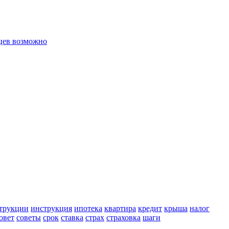
цев возможно
трукции
инструкция
ипотека
квартира
кредит
крыша
налог
овет
советы
срок
ставка
страх
страховка
шаги