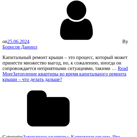
on
25.06.2024
By
Борисов Даниил
Капитальный ремонт крыши – это процесс, который может
принести множество выгод, но, к сожалению, иногда он
сопровождается неприятными ситуациями, такими …
Read
More
Затопление квартиры во время капитального ремонта
крыши – что делать дальше?
Categories
Затопление квартиры
,
Капремонт крыши
,
Что