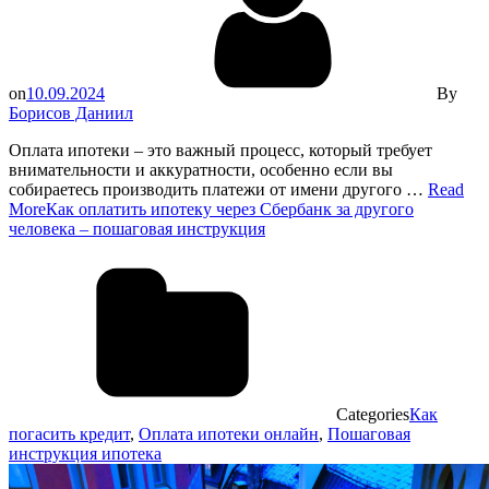
on
10.09.2024
By
Борисов Даниил
Оплата ипотеки – это важный процесс, который требует
внимательности и аккуратности, особенно если вы
собираетесь производить платежи от имени другого …
Read
More
Как оплатить ипотеку через Сбербанк за другого
человека – пошаговая инструкция
Categories
Как
погасить кредит
,
Оплата ипотеки онлайн
,
Пошаговая
инструкция ипотека