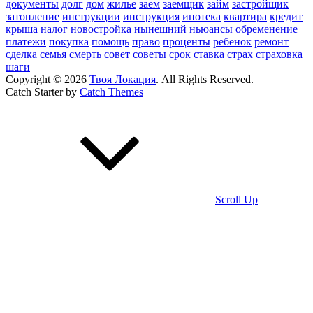
документы
долг
дом
жилье
заем
заемщик
займ
застройщик
затопление
инструкции
инструкция
ипотека
квартира
кредит
крыша
налог
новостройка
нынешний
ньюансы
обременение
платежи
покупка
помощь
право
проценты
ребенок
ремонт
сделка
семья
смерть
совет
советы
срок
ставка
страх
страховка
шаги
Copyright © 2026
Твоя Локация
. All Rights Reserved.
Catch Starter by
Catch Themes
Scroll Up