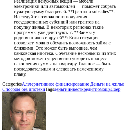
Реализация ненужных вещей — мебели,
электроники или автомобилей — поможет собрать
нужную сумму быстрее. 6. **Гранты и subsidies**:
Исследуйте возможности получения
государственных субсидий или грантов на
покупку жилья. В некоторых регионах такие
программы уже действуют. 7. **Займы у
родственников и друзей**: Если ситуация
позволяет, можно обсудить возможность займа с
близкими. Это может быть выгоднее, чем
банковская ипотека. Сочетание нескольких из этих
методов может существенно ускорить процесс
накопления суммы на квартиру. Главное — быть
последовательным и следовать намеченному
плану.
Categories
Альтернативное финансирование
Деньги на жилье
Способы без ипотеки
Tags
деньги
инвест
кредит
помощь
Сбер