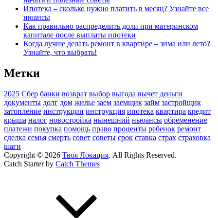
Ипотека – сколько нужно платить в месяц? Узнайте все
нюансы
Как правильно распределить доли при материнском
капитале после выплаты ипотеки
Когда лучше делать ремонт в квартире – зима или лето?
Узнайте, что выбрать!
Метки
2025
Сбер
банки
возврат
выбор
выгода
вычет
деньги
документы
долг
дом
жилье
заем
заемщик
займ
застройщик
затопление
инструкции
инструкция
ипотека
квартира
кредит
крыша
налог
новостройка
нынешний
ньюансы
обременение
платежи
покупка
помощь
право
проценты
ребенок
ремонт
сделка
семья
смерть
совет
советы
срок
ставка
страх
страховка
шаги
Copyright © 2026
Твоя Локация
. All Rights Reserved.
Catch Starter by
Catch Themes