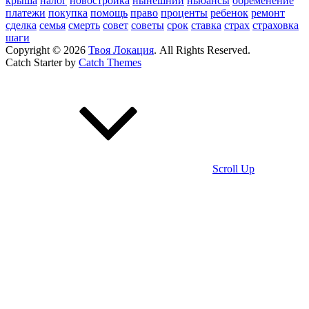
крыша
налог
новостройка
нынешний
ньюансы
обременение
платежи
покупка
помощь
право
проценты
ребенок
ремонт
сделка
семья
смерть
совет
советы
срок
ставка
страх
страховка
шаги
Copyright © 2026
Твоя Локация
. All Rights Reserved.
Catch Starter by
Catch Themes
Scroll Up