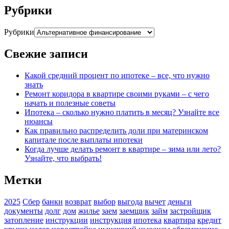
Рубрики
Рубрики
Свежие записи
Какой средний процент по ипотеке – все, что нужно
знать
Ремонт коридора в квартире своими руками – с чего
начать и полезные советы
Ипотека – сколько нужно платить в месяц? Узнайте все
нюансы
Как правильно распределить доли при материнском
капитале после выплаты ипотеки
Когда лучше делать ремонт в квартире – зима или лето?
Узнайте, что выбрать!
Метки
2025
Сбер
банки
возврат
выбор
выгода
вычет
деньги
документы
долг
дом
жилье
заем
заемщик
займ
застройщик
затопление
инструкции
инструкция
ипотека
квартира
кредит