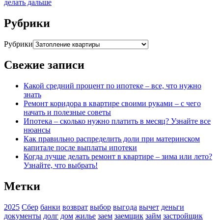
делать дальше
Рубрики
Рубрики
Свежие записи
Какой средний процент по ипотеке – все, что нужно
знать
Ремонт коридора в квартире своими руками – с чего
начать и полезные советы
Ипотека – сколько нужно платить в месяц? Узнайте все
нюансы
Как правильно распределить доли при материнском
капитале после выплаты ипотеки
Когда лучше делать ремонт в квартире – зима или лето?
Узнайте, что выбрать!
Метки
2025
Сбер
банки
возврат
выбор
выгода
вычет
деньги
документы
долг
дом
жилье
заем
заемщик
займ
застройщик