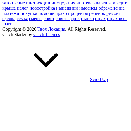
затопление
инструкции
инструкция
ипотека
квартира
кредит
крыша
налог
новостройка
нынешний
ньюансы
обременение
платежи
покупка
помощь
право
проценты
ребенок
ремонт
сделка
семья
смерть
совет
советы
срок
ставка
страх
страховка
шаги
Copyright © 2026
Твоя Локация
. All Rights Reserved.
Catch Starter by
Catch Themes
Scroll Up