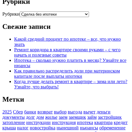
Рубрики
Рубрики
Свежие записи
Какой средний процент по ипотеке – все, что нужно
знать
Ремонт коридора в квартире своими руками – с чего
начать и полезные советы
Ипотека – сколько нужно платить в месяц? Узнайте все
нюансы
Как правильно распределить доли при материнском
капитале после выплаты ипотеки
Когда лучше делать ремонт в квартире – зима или лето?
Узнайте, что выбрать!
Метки
2025
Сбер
банки
возврат
выбор
выгода
вычет
деньги
документы
долг
дом
жилье
заем
заемщик
займ
застройщик
затопление
инструкции
инструкция
ипотека
квартира
кредит
крыша
налог
новостройка
нынешний
ньюансы
обременение