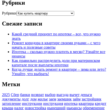
Рубрики
Рубрики
Свежие записи
Какой средний процент по ипотеке – все, что нужно
знать
Ремонт коридора в квартире своими руками – с чего
начать и полезные советы
Ипотека – сколько нужно платить в месяц? Узнайте все
нюансы
Как правильно распределить доли при материнском
капитале после выплаты ипотеки
Когда лучше делать ремонт в квартире – зима или лето?
Узнайте, что выбрать!
Метки
2025
Сбер
банки
возврат
выбор
выгода
вычет
деньги
документы
долг
дом
жилье
заем
заемщик
займ
застройщик
затопление
инструкции
инструкция
ипотека
квартира
кредит
крыша
налог
новостройка
нынешний
ньюансы
обременение