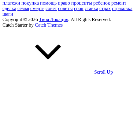
платежи
покупка
помощь
право
проценты
ребенок
ремонт
сделка
семья
смерть
совет
советы
срок
ставка
страх
страховка
шаги
Copyright © 2026
Твоя Локация
. All Rights Reserved.
Catch Starter by
Catch Themes
Scroll Up