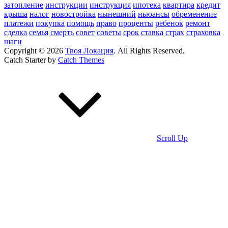
затопление
инструкции
инструкция
ипотека
квартира
кредит
крыша
налог
новостройка
нынешний
ньюансы
обременение
платежи
покупка
помощь
право
проценты
ребенок
ремонт
сделка
семья
смерть
совет
советы
срок
ставка
страх
страховка
шаги
Copyright © 2026
Твоя Локация
. All Rights Reserved.
Catch Starter by
Catch Themes
Scroll Up