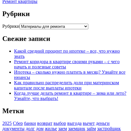
Ремонт квартиры
Рубрики
Рубрики
Свежие записи
Какой средний процент по ипотеке – все, что нужно
знать
Ремонт коридора в квартире своими руками – с чего
начать и полезные советы
Ипотека – сколько нужно платить в месяц? Узнайте все
нюансы
Как правильно распределить доли при материнском
капитале после выплаты ипотеки
Когда лучше делать ремонт в квартире – зима или лето?
Узнайте, что выбрать!
Метки
2025
Сбер
банки
возврат
выбор
выгода
вычет
деньги
документы
долг
дом
жилье
заем
заемщик
займ
застройщик