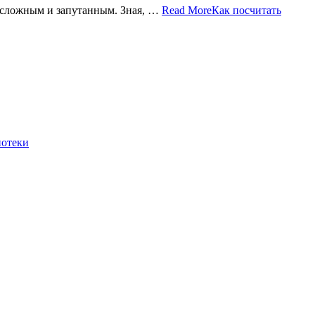
я сложным и запутанным. Зная, …
Read More
Как посчитать
потеки