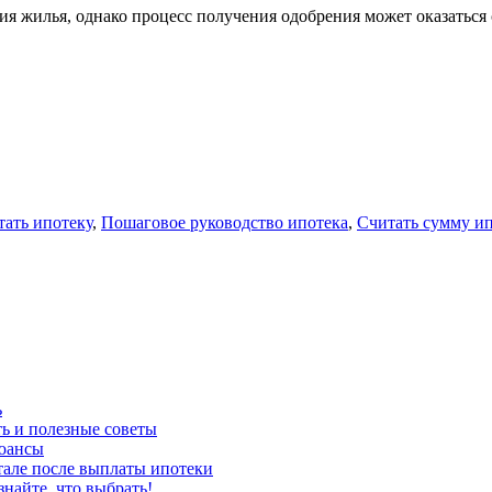
ия жилья, однако процесс получения одобрения может оказатьс
тать ипотеку
,
Пошаговое руководство ипотека
,
Считать сумму и
ь
ть и полезные советы
нюансы
тале после выплаты ипотеки
знайте, что выбрать!