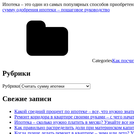
Ипотека – это один из самых популярных способов приобретен
сумму одобрения ипотеки – пошаговое руководство
Categories
Как посчи
Рубрики
Рубрики
Свежие записи
Какой средний процент по ипотеке – все, что нужно знат
Ремонт коридора в квартире своими руками – с чего нача
Ипотека – сколько нужно платить в месяц? Узнайте все 
Как правильно распределить доли при материнском капи
Когда лучше делать ремонт в квартире – зима или лето? У