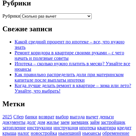
Рубрики
Рубрики
Свежие записи
Какой средний процент по ипотеке – все, что нужно
знать
Ремонт коридора в квартире своими руками – с чего
начать и полезные советы
Ипотека – сколько нужно платить в месяц? Узнайте все
нюансы
Как правильно распределить доли при материнском
капитале после выплаты ипотеки
Когда лучше делать ремонт в квартире – зима или лето?
Узнайте, что выбрать!
Метки
2025
Сбер
банки
возврат
выбор
выгода
вычет
деньги
документы
долг
дом
жилье
заем
заемщик
займ
застройщик
затопление
инструкции
инструкция
ипотека
квартира
кредит
крыша
налог
новостройка
нынешний
ньюансы
обременение