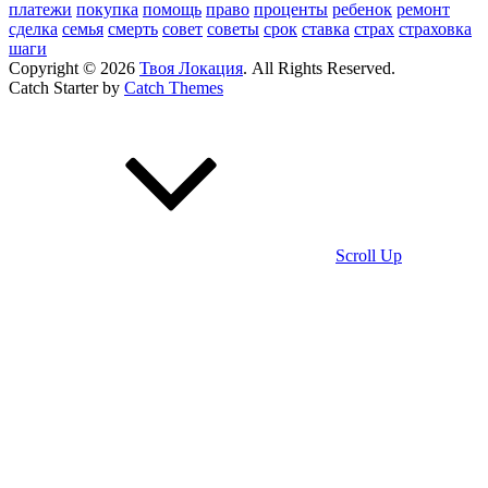
платежи
покупка
помощь
право
проценты
ребенок
ремонт
сделка
семья
смерть
совет
советы
срок
ставка
страх
страховка
шаги
Copyright © 2026
Твоя Локация
. All Rights Reserved.
Catch Starter by
Catch Themes
Scroll Up