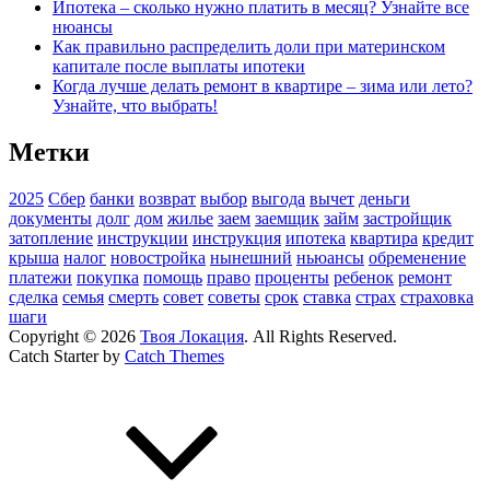
Ипотека – сколько нужно платить в месяц? Узнайте все
нюансы
Как правильно распределить доли при материнском
капитале после выплаты ипотеки
Когда лучше делать ремонт в квартире – зима или лето?
Узнайте, что выбрать!
Метки
2025
Сбер
банки
возврат
выбор
выгода
вычет
деньги
документы
долг
дом
жилье
заем
заемщик
займ
застройщик
затопление
инструкции
инструкция
ипотека
квартира
кредит
крыша
налог
новостройка
нынешний
ньюансы
обременение
платежи
покупка
помощь
право
проценты
ребенок
ремонт
сделка
семья
смерть
совет
советы
срок
ставка
страх
страховка
шаги
Copyright © 2026
Твоя Локация
. All Rights Reserved.
Catch Starter by
Catch Themes